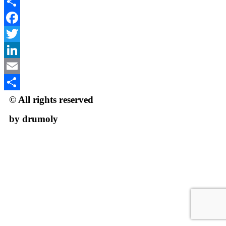
Email
Partager
Facebook
Twitter
LinkedIn
Email
Partager
© All rights reserved
by drumoly