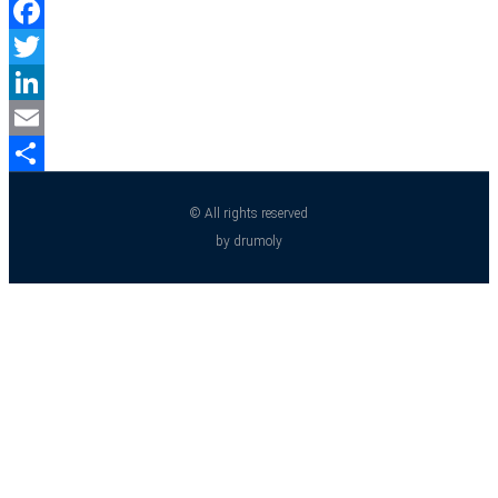
Partager
Facebook
Twitter
LinkedIn
Email
Partager
© All rights reserved
by drumoly