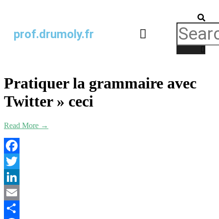
prof.drumoly.fr
Comportements perturbateurs
CAPPEI / CAFIPEMF
Pratiquer la grammaire avec
Twitter »
ceci
Read More →
Facebook
Twitter
LinkedIn
Email