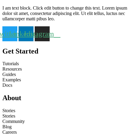
I am text block. Click edit button to change this text. Lorem ipsum
dolor sit amet, consectetur adipiscing elit. Ut elit tellus, luctus nec
ullamcorper matti pibus leo.
witter
Linkedin
Instagram
Get Started
Tutorials
Resources
Guides
Examples
Docs
About
Stories
Stories
Community
Blog
Careers