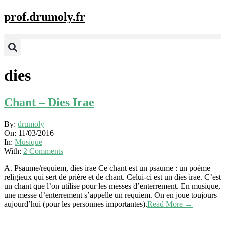
prof.drumoly.fr
dies
Chant – Dies Irae
2016-
By:
drumoly
03-
On:
11/03/2016
11
In:
Musique
With:
2 Comments
A. Psaume/requiem, dies irae Ce chant est un psaume : un poème
religieux qui sert de prière et de chant. Celui-ci est un dies irae. C’est
un chant que l’on utilise pour les messes d’enterrement. En musique,
une messe d’enterrement s’appelle un requiem. On en joue toujours
aujourd’hui (pour les personnes importantes).
Read More →