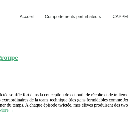
Accueil
Comportements perturbateurs
CAPPEI
 groupe
ctée souffle fort dans la conception de cet outil de récolte et de traiteme
 extraordinaires de la team_technique (des gens formidables comme Jé
ner du temps. A chaque épisode twictée, mes élèves produisent des twout
 More →