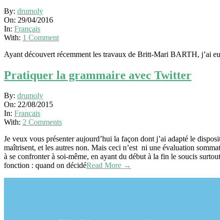
By:
drumoly
On:
29/04/2016
In:
Français
With:
1 Comment
Ayant découvert récemment les travaux de Britt-Mari BARTH, j’ai eu ra
Pratiquer la grammaire avec Twitter
By:
drumoly
On:
22/08/2015
In:
Français
With:
2 Comments
Je veux vous présenter aujourd’hui la façon dont j’ai adapté le disposit
maîtrisent, et les autres non. Mais ceci n’est ni une évaluation sommat
à se confronter à soi-même, en ayant du début à la fin le soucis surtout 
fonction : quand on décidé
Read More →